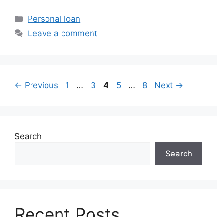
Categories
Personal loan
Leave a comment
Page
Page
Page
Page
Page
←
Previous
1
…
3
4
5
…
8
Next
→
Search
Search
Recent Posts